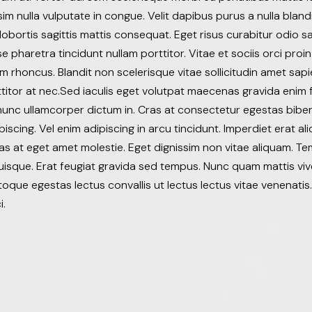
sim nulla vulputate in congue. Velit dapibus purus a nulla bland
 lobortis sagittis mattis consequat. Eget risus curabitur odio 
e pharetra tincidunt nullam porttitor. Vitae et sociis orci proin
m rhoncus. Blandit non scelerisque vitae sollicitudin amet sapi
titor at nec.Sed iaculis eget volutpat maecenas gravida enim 
t nunc ullamcorper dictum in. Cras at consectetur egestas bi
iscing. Vel enim adipiscing in arcu tincidunt. Imperdiet erat a
ras at eget amet molestie. Eget dignissim non vitae aliquam. T
uisque. Erat feugiat gravida sed tempus. Nunc quam mattis viv
que egestas lectus convallis ut lectus lectus vitae venenatis.
i.