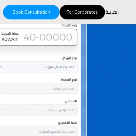
العربية
Book Consultation
For Corporates