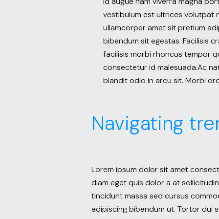
id augue nam viverra magna port
vestibulum est ultrices volutpa
ullamcorper amet sit pretium adip
bibendum sit egestas. Facilisis c
facilisis morbi rhoncus tempor q
consectetur id malesuada.Ac nato
blandit odio in arcu sit. Morbi orc
Navigating tre
Lorem ipsum dolor sit amet consecte
diam eget quis dolor a at sollicitudi
tincidunt massa sed cursus commodo.
adipiscing bibendum ut. Tortor dui s