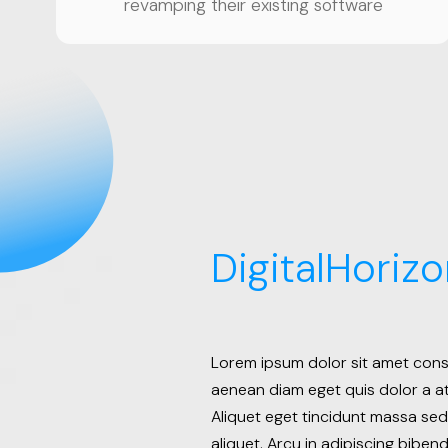
revamping their existing software
DigitalHorizo
Lorem ipsum dolor sit amet conse
aenean diam eget quis dolor a at 
Aliquet eget tincidunt massa se
aliquet. Arcu in adipiscing biben