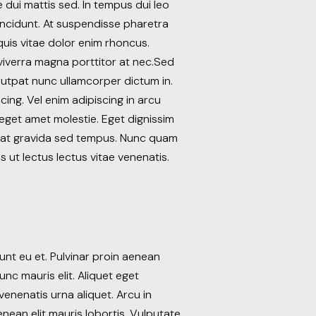
e dui mattis sed. In tempus dui leo
tincidunt. At suspendisse pharetra
 quis vitae dolor enim rhoncus.
 viverra magna porttitor at nec.Sed
lutpat nunc ullamcorper dictum in.
ng. Vel enim adipiscing in arcu
 eget amet molestie. Eget dignissim
ugiat gravida sed tempus. Nunc quam
 ut lectus lectus vitae venenatis.
unt eu et. Pulvinar proin aenean
unc mauris elit. Aliquet eget
enenatis urna aliquet. Arcu in
nean elit mauris lobortis. Vulputate