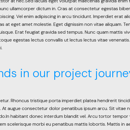
titor at nec.Sed iaculis eget volutpat maecenas gravida enim 
t nunc ullamcorper dictum in. Cras at consectetur egestas bi
iscing. Vel enim adipiscing in arcu tincidunt. Imperdiet erat a
ras at eget amet molestie. Eget dignissim non vitae aliquam. T
uisque. Erat feugiat gravida sed tempus. Nunc quam mattis viv
que egestas lectus convallis ut lectus lectus vitae venenatis.
i.
nds in our project journe
tur. Rhoncus tristique porta imperdiet platea hendrerit tincid
n. At augue consectetur dolor penatibus ipsum arcu. Sit vitae n
In habitant donec interdum blandit vel. Arcu tortor tempor v
em scelerisque morbi eu penatibus mattis lobortis. Mattis in ae