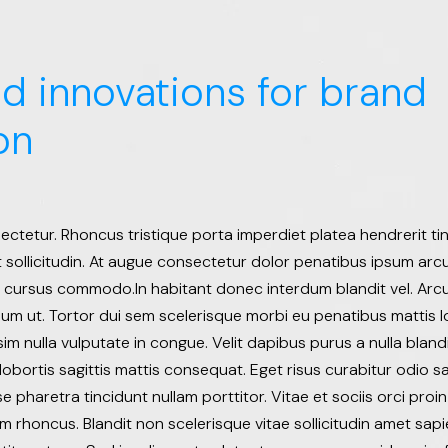
nd innovations for brand
on
ctetur. Rhoncus tristique porta imperdiet platea hendrerit tinc
sollicitudin. At augue consectetur dolor penatibus ipsum arcu. 
d cursus commodo.In habitant donec interdum blandit vel. Arc
dum ut. Tortor dui sem scelerisque morbi eu penatibus mattis lo
sim nulla vulputate in congue. Velit dapibus purus a nulla bland
 lobortis sagittis mattis consequat. Eget risus curabitur odio 
e pharetra tincidunt nullam porttitor. Vitae et sociis orci proin
m rhoncus. Blandit non scelerisque vitae sollicitudin amet sapi