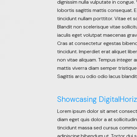
dignissim nulla vulputate in congue. 
lobortis sagittis mattis consequat. 
tincidunt nullam porttitor. Vitae et 
Blandit non scelerisque vitae sollic
iaculis eget volutpat maecenas grav
Cras at consectetur egestas bibendu
tincidunt. Imperdiet erat aliquet li
non vitae aliquam. Tempus integer a
mattis viverra diam semper tristique
Sagittis arcu odio odio lacus blandit 
Showcasing DigitalHoriz
Lorem ipsum dolor sit amet consecte
diam eget quis dolor a at sollicitudi
tincidunt massa sed cursus commodo.
adipiscing bibendum ut. Tortor dui s