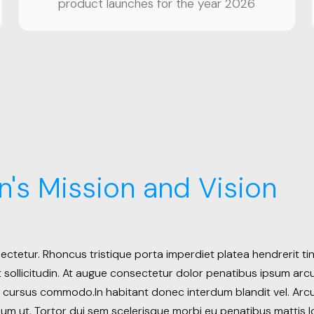
product launches for the year 2026
n's Mission and Vision
ctetur. Rhoncus tristique porta imperdiet platea hendrerit tinc
sollicitudin. At augue consectetur dolor penatibus ipsum arcu. 
d cursus commodo.In habitant donec interdum blandit vel. Arc
dum ut. Tortor dui sem scelerisque morbi eu penatibus mattis lo