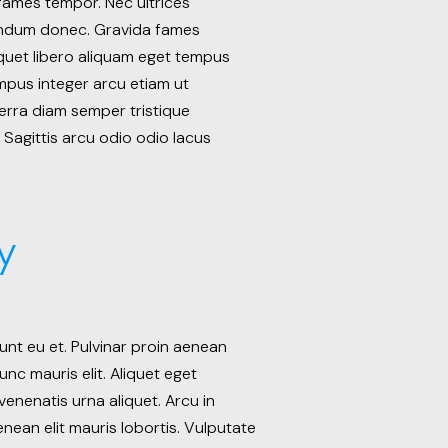
fames tempor. Nec ultrices
bendum donec. Gravida fames
liquet libero aliquam eget tempus
empus integer arcu etiam ut
erra diam semper tristique
 Sagittis arcu odio odio lacus
y
unt eu et. Pulvinar proin aenean
unc mauris elit. Aliquet eget
enenatis urna aliquet. Arcu in
nean elit mauris lobortis. Vulputate