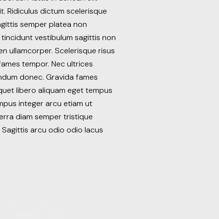
it. Ridiculus dictum scelerisque
sagittis semper platea non
 tincidunt vestibulum sagittis non
en ullamcorper. Scelerisque risus
fames tempor. Nec ultrices
bendum donec. Gravida fames
liquet libero aliquam eget tempus
empus integer arcu etiam ut
erra diam semper tristique
 Sagittis arcu odio odio lacus