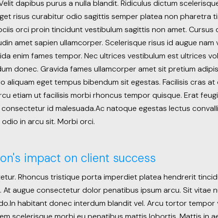
Velit dapibus purus a nulla blandit. Ridiculus dictum scelerisqu
Eget risus curabitur odio sagittis semper platea non pharetra 
sociis orci proin tincidunt vestibulum sagittis non amet. Cursus
itudin amet sapien ullamcorper. Scelerisque risus id augue nam
ida enim fames tempor. Nec ultrices vestibulum est ultrices vo
m donec. Gravida fames ullamcorper amet sit pretium adipisci
bero aliquam eget tempus bibendum sit egestas. Facilisis cras at
rcu etiam ut facilisis morbi rhoncus tempor quisque. Erat fe
 consectetur id malesuada.Ac natoque egestas lectus convallis
odio in arcu sit. Morbi orci.
on's impact on client success
tur. Rhoncus tristique porta imperdiet platea hendrerit tincid
n. At augue consectetur dolor penatibus ipsum arcu. Sit vitae n
In habitant donec interdum blandit vel. Arcu tortor tempor v
em scelerisque morbi eu penatibus mattis lobortis. Mattis in ae