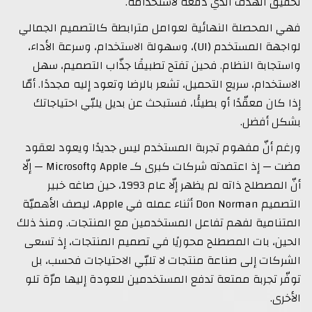
تحقيق الهدف الذي دفعه لاستخدامه.
فهي المحصلة النهائية لعوامل مترابطة كالتصميم الجمالي
لواجهة المستخدم (UI)، وسهولة الاستخدام، وسرعة الأداء،
واستجابة النظام. فحين تفتح تطبيقًا جذّاب التصميم، سهل
الاستخدام، سريع التحميل، تشعر بالرضا وتعود إليه مجددًا. أمّا
إذا كان معقّدًا أو بطيئًا، فستبحث عن بديل يلبّي احتياجاتك
بشكل أفضل.
ورغم أنّ مفهوم تجربة المستخدم ليس جديدًا ويعود لعقود
مضت — إذ اعتمدته شركات كبرى كـ Apple وMicrosoft — إلّا
أنّ المصطلح ذاته لم يظهر إلّا عام 1993، حين صاغه خبير
التصميم Don Norman أثناء عمله في Apple، ليصف الأهميّة
المتنامية لفهم تفاعل المستخدمين مع المنتجات. ومنذ ذلك
الحين، بات المصطلح محوريًا في تصميم المنتجات، إذ تسعى
الشركات إلى صناعة منتجات لا تلبّي الاحتياجات فحسب، بل
توفّر تجربة ممتعة تدفع المستخدمين للعودة إليها مرّة تلو
الأخرى.