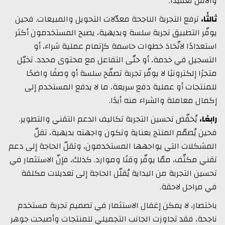
والأقلّ تعقيدًا.
ثالثًا،
ترفع التجربة الناجحة معدّلات التحويل والمبيعات. فحين
يوفّر التطبيق تجربة سلسة وبديهية، يصبح المستخدمون أكثر
استعدادًا لاتّخاذ خطوات حاسمة كإتمام عملية شراء، أو
التسجيل في خدمة، أو حتّى التفاعل مع محتوى محدد. تخيّل
متجرًا إلكترونيًا لا يوفّر تجربة تصفّح سلسة أو وصفًا واضحًا
للمنتجات أو عملية دفع سريعة، ما لا يدفع المستخدم إلى
إكمال معاملة والشراء منه أبدًا.
رابعًا،
يُخفّض تحسين التجربة تكاليف الدعم التقني والتطوير.
فحين يُصمّم المنتج بعناية وتكون واجهته بديهية، تقلّ
المشكلات التي يواجهها المستخدمون، وتقلّ الحاجة إلى دعم
تقني مكثّف، ممّا يوفّر وقتًا وموارد. كذلك، فإنّ الاستثمار في
تحسين التجربة من البداية يُقلّل الحاجة إلى تعديلات مكلفة
في مراحل لاحقة.
باختصار، لا يمكن إغفال الاستثمار في تصميم تجربة مستخدم
ناجحة، فقد تجاوزت الجانب التجميلي للمنتجات وأصبحت جوهر