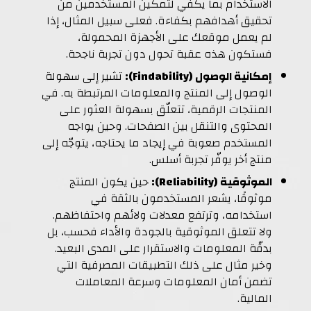
الاستخدام بما يكفي لتمكين المستخدمين من
تحقيق أهدافهم بكفاءة. فعلى سبيل المثال، إذا
لم يعمل موقعك على الأجهزة المحمولة،
فستكون هذه عقبة تحول دون تجربة ناجحة.
إمكانية الوصول (Findability):
تشير إلى سهولة
الوصول إلى المنتج والمعلومات المرتبطة به. في
المنتجات الرقمية، تتعلّق بسهولة العثور على
المحتوى والتنقل بين الصفحات. وحين يواجه
المستخدم صعوبة في إيجاد ما يحتاجه، يتوجّه إلى
منتج أخر يوفّر تجربة أسلس.
الموثوقية (Reliability):
حين يكون المنتج
موثوقًا، يشعر المستخدمون بالثقة في
استخدامه، وترتفع معدلات ولائهم واحتفاظهم.
ولا تتعلق الموثوقية بالجودة والأداء فحسب، بل
بدقّة المعلومات والاستقرار على المدى البعيد.
وخير مثال على ذلك التطبيقات المصرفية التي
تضمن أمان المعلومات وسرعة المعاملات
المالية.