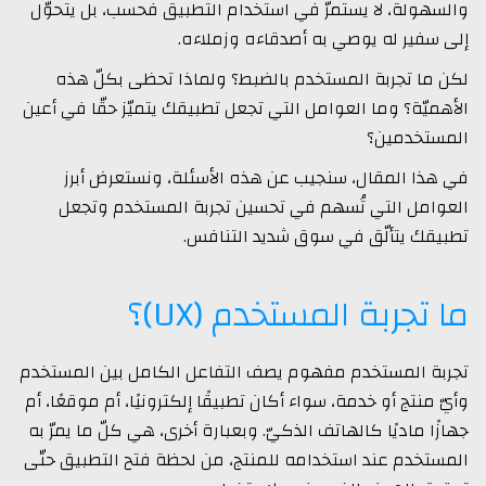
والسهولة، لا يستمرّ في استخدام التطبيق فحسب، بل يتحوّل
إلى سفير له يوصي به أصدقاءه وزملاءه.
لكن ما تجربة المستخدم بالضبط؟ ولماذا تحظى بكلّ هذه
الأهميّة؟ وما العوامل التي تجعل تطبيقك يتميّز حقّا في أعين
المستخدمين؟
في هذا المقال، سنجيب عن هذه الأسئلة، ونستعرض أبرز
العوامل التي تُسهم في تحسين تجربة المستخدم وتجعل
تطبيقك يتألّق في سوق شديد التنافس.
ما تجربة المستخدم (UX)؟
تجربة المستخدم مفهوم يصف التفاعل الكامل بين المستخدم
وأيّ منتج أو خدمة، سواء أكان تطبيقًا إلكترونيًا، أم موقعًا، أم
جهازًا ماديًا كالهاتف الذكيّ. وبعبارة أخرى، هي كلّ ما يمرّ به
المستخدم عند استخدامه للمنتج، من لحظة فتح التطبيق حتّى