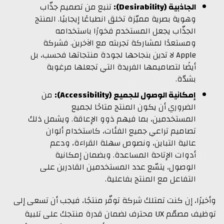
الجاذبية (Desirability):
تنبع من تصميم جذّاب
وهوية بصرية مميّزة تخلق انطباعًا إيجابيًا. المنتج
الجذّاب يجعل المستخدم فخورًا باستخدامه
ومستعدًا لمشاركة تجربته مع الآخرين. فشركة
Apple لا تدين بنجاحها لجودة منتجاتها فحسب، بل
أيضًا لتصاميمها الفريدة التي تجعلها مرغوبة
بشدّة.
إمكانية الوصول للجميع (Accessibility):
من
الضروري أن يكون المنتج متاحًا لجميع
المستخدمين، بما فيهم ذوو الإعاقة. ويشمل ذلك
تصاميم تراعي جميع الفئات، كاستخدام ألوان
عالية التباين، ونصوص سهلة القراءة، ودعم
أدوات الإتاحة المساعدة. وبضمان إمكانية
الوصول، يتسّع عدد المستخدمين القادرين على
التفاعل مع المنتج بفاعلية.
وأخيرًا، إن كنت تمتلك شركة توفّر منتجًا، فيجب أن تسعى إلى
توظيف مصمّم UX محترف لضمان قدرة منتجك على تلبية