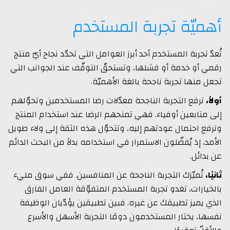
أهميّة تجربة المستخدم
تُعدّ تجربة المستخدم أحد أبرز العوامل التي تحدّد نجاح أيّ منتج
رقمي أو خدمة أو فشلها، وتستحقّ التوقّف عند الجوانب التي
تجعل منها تجربة ناجحة بالغة الأهميّة.
أولاً،
ترفع التجربة الناجحة معدّلات رضا المستخدمين وتحوّلهم
إلى متابعين أوفياء. فهي تمنحهم الرضا عند استخدام المنتج
وترفع احتمال عودتهم إليه، وتتحوّل هذه الثقة إلى ولاء طويل
الأمد، إذ يُفضّلون الاستمرار في استخدامه بدلاً من البحث الدائم
عن بدائل.
ثانيًا،
تُميّزك التجربة الناجحة عن المنافسين. ففي سوق مليء
بالخيارات، تغدو تجربة المستخدم المتفوّقة العامل الفارق
الذي يميز تطبيقك عن غيره. فبين تطبيقين يؤدّيان الوظيفة
نفسها، يختار المستخدمون دومًا التجربة الأسهل والأسرع