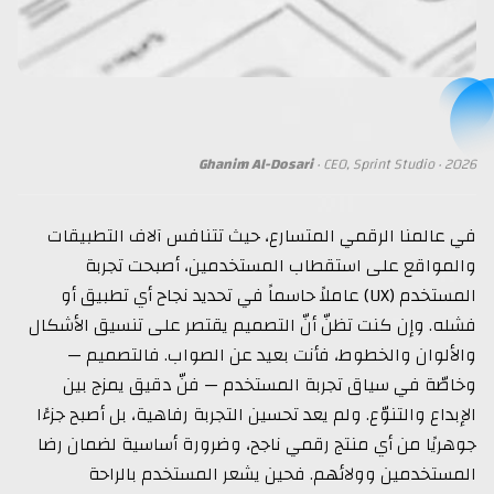
Ghanim Al-Dosari
· CEO, Sprint Studio · 2026
في عالمنا الرقمي المتسارع، حيث تتنافس آلاف التطبيقات
والمواقع على استقطاب المستخدمين، أصبحت تجربة
المستخدم (UX) عاملاً حاسماً في تحديد نجاح أي تطبيق أو
فشله. وإن كنت تظنّ أنّ التصميم يقتصر على تنسيق الأشكال
والألوان والخطوط، فأنت بعيد عن الصواب. فالتصميم —
وخاصّة في سياق تجربة المستخدم — فنّ دقيق يمزج بين
الإبداع والتنوّع. ولم يعد تحسين التجربة رفاهية، بل أصبح جزءًا
جوهريًا من أي منتج رقمي ناجح، وضرورة أساسية لضمان رضا
المستخدمين وولائهم. فحين يشعر المستخدم بالراحة